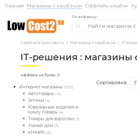
Главная
Магазины с кэшбэком
Оффлайн кэшбэк
К
По алфавиту
Cashback.lowcost2.ru
Магазины с кэшбэком
IT-реш
IT-решения : магазины
офферы на букву O
Сортировка:
Интернет-магазины
(100)
Автотовары
(12)
Аптеки
(4)
Ювелирные изделия и
luxury товары
(4)
Товары для взрослых
(1)
Умный дом
(3)
eHealth
(2)