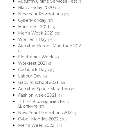
Autumn Online Services Fest
(3)
Black Friday 2020
(23)
New Year Promotions
(19)
CyberMonday
(17)
Homefest 2021
(8)
Men’s Week 2021
(12)
Women's Day
(16)
Admitad Heroes Marathon 2021
(4)
Electronics Week
(2)
Workfest 2021
(3)
Cashback Days
(6)
Labour Day
(3)
Back to school 2021
(16)
Admitad Space Marathon
(7)
Fashion week 2021
(7)
11.11 — Всемирный День
Шопинга
(17)
New Year Promotions 2022
(11)
Cyber Monday 2022
(20)
Men’s Week 2022
(24)