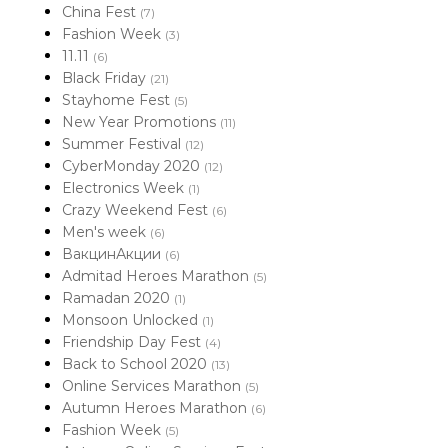
China Fest
(7)
Fashion Week
(3)
11.11
(6)
Black Friday
(21)
Stayhome Fest
(5)
New Year Promotions
(11)
Summer Festival
(12)
CyberMonday 2020
(12)
Electronics Week
(1)
Crazy Weekend Fest
(6)
Men's week
(6)
ВакцинАкции
(6)
Admitad Heroes Marathon
(5)
Ramadan 2020
(1)
Monsoon Unlocked
(1)
Friendship Day Fest
(4)
Back to School 2020
(13)
Online Services Marathon
(5)
Autumn Heroes Marathon
(6)
Fashion Week
(5)