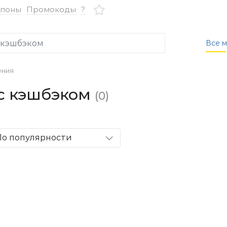
упоны
Промокоды
?
Все м
ения
 с кэшбэком
(0)
По популярности