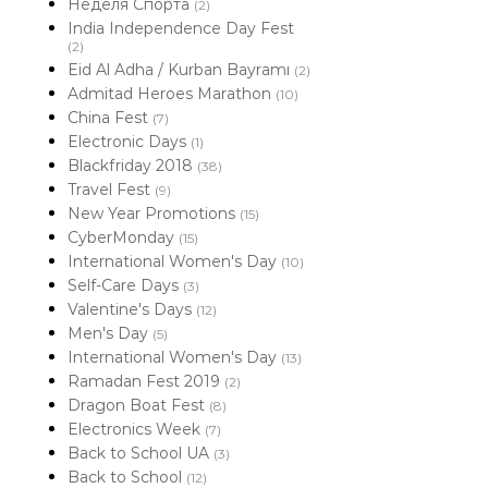
Неделя Спорта
(2)
India Independence Day Fest
(2)
Eid Al Adha / Kurban Bayramı
(2)
Admitad Heroes Marathon
(10)
China Fest
(7)
Electronic Days
(1)
Blackfriday 2018
(38)
Travel Fest
(9)
New Year Promotions
(15)
CyberMonday
(15)
International Women's Day
(10)
Self-Care Days
(3)
Valentine's Days
(12)
Men's Day
(5)
International Women's Day
(13)
Ramadan Fest 2019
(2)
Dragon Boat Fest
(8)
Electronics Week
(7)
Back to School UA
(3)
Back to School
(12)