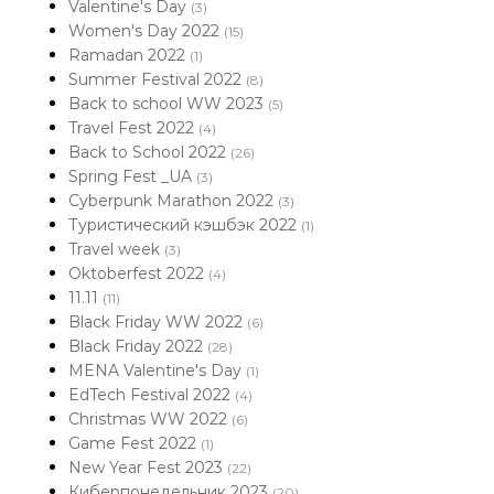
Valentine's Day
(3)
Women's Day 2022
(15)
Ramadan 2022
(1)
Summer Festival 2022
(8)
Back to school WW 2023
(5)
Travel Fest 2022
(4)
Back to School 2022
(26)
Spring Fest _UA
(3)
Cyberpunk Marathon 2022
(3)
Туристический кэшбэк 2022
(1)
Travel week
(3)
Oktoberfest 2022
(4)
11.11
(11)
Black Friday WW 2022
(6)
Black Friday 2022
(28)
MENA Valentine's Day
(1)
EdTech Festival 2022
(4)
Christmas WW 2022
(6)
Game Fest 2022
(1)
New Year Fest 2023
(22)
Киберпонедельник 2023
(20)