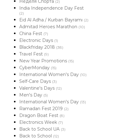
Неделя Спорта
(2)
India Independence Day Fest
(2)
Eid Al Adha / Kurban Bayramı
(2)
Admitad Heroes Marathon
(10)
China Fest
(7)
Electronic Days
(1)
Blackfriday 2018
(38)
Travel Fest
(9)
New Year Promotions
(15)
CyberMonday
(15)
International Women's Day
(10)
Self-Care Days
(3)
Valentine's Days
(12)
Men's Day
(5)
International Women's Day
(13)
Ramadan Fest 2019
(2)
Dragon Boat Fest
(8)
Electronics Week
(7)
Back to School UA
(3)
Back to School
(12)