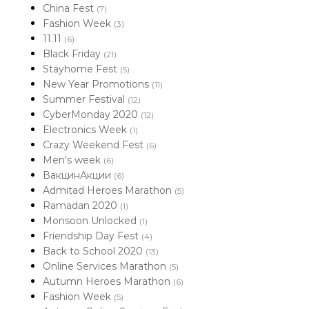
China Fest
(7)
Fashion Week
(3)
11.11
(6)
Black Friday
(21)
Stayhome Fest
(5)
New Year Promotions
(11)
Summer Festival
(12)
CyberMonday 2020
(12)
Electronics Week
(1)
Crazy Weekend Fest
(6)
Men's week
(6)
ВакцинАкции
(6)
Admitad Heroes Marathon
(5)
Ramadan 2020
(1)
Monsoon Unlocked
(1)
Friendship Day Fest
(4)
Back to School 2020
(13)
Online Services Marathon
(5)
Autumn Heroes Marathon
(6)
Fashion Week
(5)