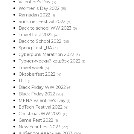
Valentine's Day
(3)
Women's Day 2022
(15)
Ramadan 2022
(1)
Summer Festival 2022
(8)
Back to school WW 2023
(5)
Travel Fest 2022
(4)
Back to School 2022
(26)
Spring Fest _UA
(3)
Cyberpunk Marathon 2022
(3)
Туристический кэшбэк 2022
(1)
Travel week
(3)
Oktoberfest 2022
(4)
11.11
(11)
Black Friday WW 2022
(6)
Black Friday 2022
(28)
MENA Valentine's Day
(1)
EdTech Festival 2022
(4)
Christmas WW 2022
(6)
Game Fest 2022
(1)
New Year Fest 2023
(22)
Киберпонедельник 2023
(20)