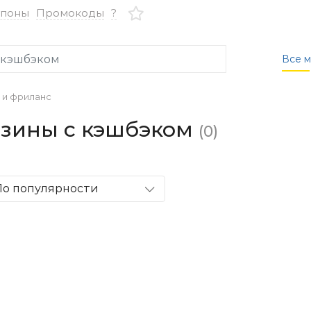
упоны
Промокоды
?
Все м
 и фриланс
газины с кэшбэком
(0)
По популярности