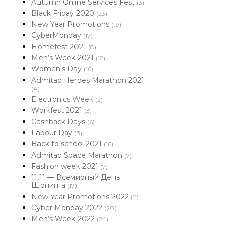
Autumn Online Services Fest
(3)
Black Friday 2020
(23)
New Year Promotions
(19)
CyberMonday
(17)
Homefest 2021
(8)
Men’s Week 2021
(12)
Women's Day
(16)
Admitad Heroes Marathon 2021
(4)
Electronics Week
(2)
Workfest 2021
(3)
Cashback Days
(6)
Labour Day
(3)
Back to school 2021
(16)
Admitad Space Marathon
(7)
Fashion week 2021
(7)
11.11 — Всемирный День
Шопинга
(17)
New Year Promotions 2022
(11)
Cyber Monday 2022
(20)
Men’s Week 2022
(24)