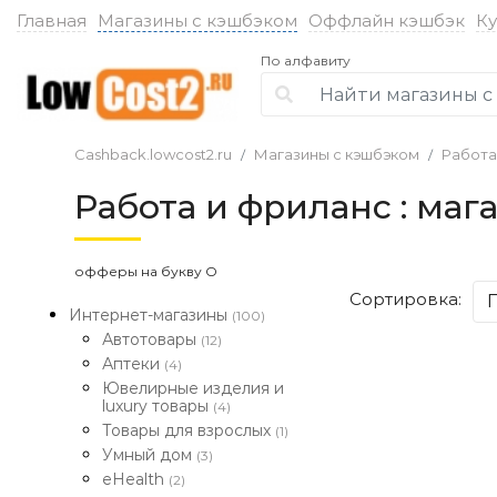
Главная
Магазины с кэшбэком
Оффлайн кэшбэк
К
По алфавиту
Cashback.lowcost2.ru
Магазины с кэшбэком
Работа
Работа и фриланс : ма
офферы на букву O
Сортировка:
Интернет-магазины
(100)
Автотовары
(12)
Аптеки
(4)
Ювелирные изделия и
luxury товары
(4)
Товары для взрослых
(1)
Умный дом
(3)
eHealth
(2)