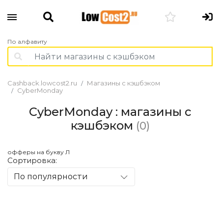
По алфавиту
Cashback.lowcost2.ru
Магазины с кэшбэком
CyberMonday
CyberMonday : магазины с
кэшбэком
(0)
офферы на букву Л
Сортировка:
По популярности