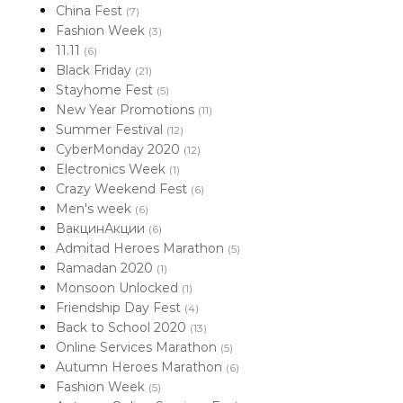
China Fest
(7)
Fashion Week
(3)
11.11
(6)
Black Friday
(21)
Stayhome Fest
(5)
New Year Promotions
(11)
Summer Festival
(12)
CyberMonday 2020
(12)
Electronics Week
(1)
Crazy Weekend Fest
(6)
Men's week
(6)
ВакцинАкции
(6)
Admitad Heroes Marathon
(5)
Ramadan 2020
(1)
Monsoon Unlocked
(1)
Friendship Day Fest
(4)
Back to School 2020
(13)
Online Services Marathon
(5)
Autumn Heroes Marathon
(6)
Fashion Week
(5)