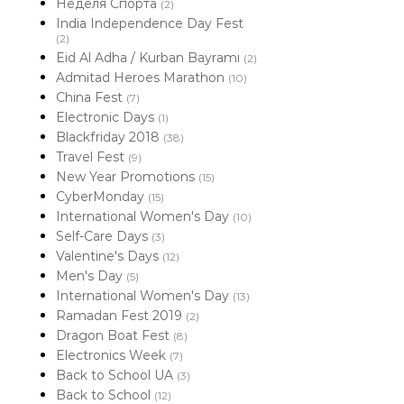
Неделя Спорта
(2)
India Independence Day Fest
(2)
Eid Al Adha / Kurban Bayramı
(2)
Admitad Heroes Marathon
(10)
China Fest
(7)
Electronic Days
(1)
Blackfriday 2018
(38)
Travel Fest
(9)
New Year Promotions
(15)
CyberMonday
(15)
International Women's Day
(10)
Self-Care Days
(3)
Valentine's Days
(12)
Men's Day
(5)
International Women's Day
(13)
Ramadan Fest 2019
(2)
Dragon Boat Fest
(8)
Electronics Week
(7)
Back to School UA
(3)
Back to School
(12)