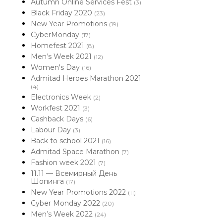
Autumn Online Services Fest
(3)
Black Friday 2020
(23)
New Year Promotions
(19)
CyberMonday
(17)
Homefest 2021
(8)
Men’s Week 2021
(12)
Women's Day
(16)
Admitad Heroes Marathon 2021
(4)
Electronics Week
(2)
Workfest 2021
(3)
Cashback Days
(6)
Labour Day
(3)
Back to school 2021
(16)
Admitad Space Marathon
(7)
Fashion week 2021
(7)
11.11 — Всемирный День
Шопинга
(17)
New Year Promotions 2022
(11)
Cyber Monday 2022
(20)
Men’s Week 2022
(24)