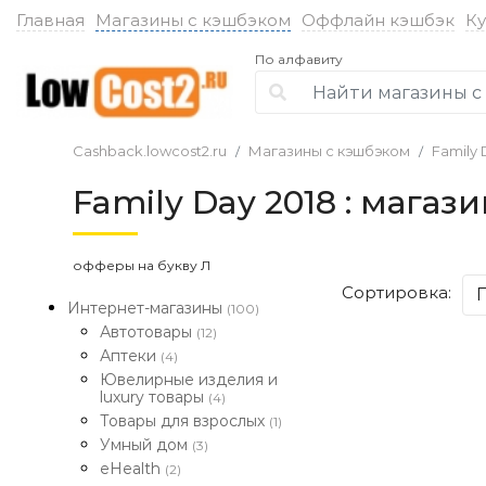
Главная
Магазины с кэшбэком
Оффлайн кэшбэк
К
По алфавиту
Cashback.lowcost2.ru
Магазины с кэшбэком
Family 
Family Day 2018 : мага
офферы на букву Л
Сортировка:
Интернет-магазины
(100)
Автотовары
(12)
Аптеки
(4)
Ювелирные изделия и
luxury товары
(4)
Товары для взрослых
(1)
Умный дом
(3)
eHealth
(2)