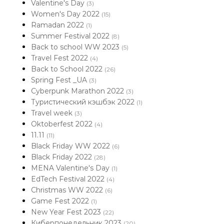
Valentine's Day
(3)
Women's Day 2022
(15)
Ramadan 2022
(1)
Summer Festival 2022
(8)
Back to school WW 2023
(5)
Travel Fest 2022
(4)
Back to School 2022
(26)
Spring Fest _UA
(3)
Cyberpunk Marathon 2022
(3)
Туристический кэшбэк 2022
(1)
Travel week
(3)
Oktoberfest 2022
(4)
11.11
(11)
Black Friday WW 2022
(6)
Black Friday 2022
(28)
MENA Valentine's Day
(1)
EdTech Festival 2022
(4)
Christmas WW 2022
(6)
Game Fest 2022
(1)
New Year Fest 2023
(22)
Киберпонедельник 2023
(20)