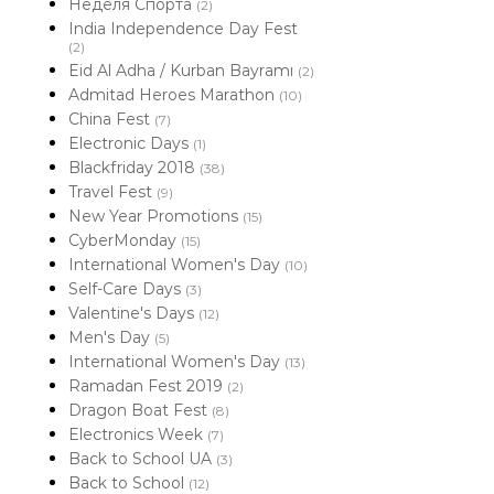
Неделя Спорта
(2)
India Independence Day Fest
(2)
Eid Al Adha / Kurban Bayramı
(2)
Admitad Heroes Marathon
(10)
China Fest
(7)
Electronic Days
(1)
Blackfriday 2018
(38)
Travel Fest
(9)
New Year Promotions
(15)
CyberMonday
(15)
International Women's Day
(10)
Self-Care Days
(3)
Valentine's Days
(12)
Men's Day
(5)
International Women's Day
(13)
Ramadan Fest 2019
(2)
Dragon Boat Fest
(8)
Electronics Week
(7)
Back to School UA
(3)
Back to School
(12)