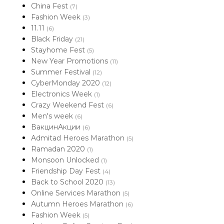
China Fest
(7)
Fashion Week
(3)
11.11
(6)
Black Friday
(21)
Stayhome Fest
(5)
New Year Promotions
(11)
Summer Festival
(12)
CyberMonday 2020
(12)
Electronics Week
(1)
Crazy Weekend Fest
(6)
Men's week
(6)
ВакцинАкции
(6)
Admitad Heroes Marathon
(5)
Ramadan 2020
(1)
Monsoon Unlocked
(1)
Friendship Day Fest
(4)
Back to School 2020
(13)
Online Services Marathon
(5)
Autumn Heroes Marathon
(6)
Fashion Week
(5)