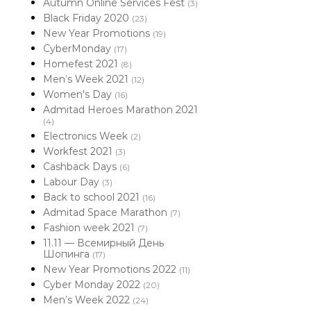
Autumn Online Services Fest
(3)
Black Friday 2020
(23)
New Year Promotions
(19)
CyberMonday
(17)
Homefest 2021
(8)
Men’s Week 2021
(12)
Women's Day
(16)
Admitad Heroes Marathon 2021
(4)
Electronics Week
(2)
Workfest 2021
(3)
Cashback Days
(6)
Labour Day
(3)
Back to school 2021
(16)
Admitad Space Marathon
(7)
Fashion week 2021
(7)
11.11 — Всемирный День
Шопинга
(17)
New Year Promotions 2022
(11)
Cyber Monday 2022
(20)
Men’s Week 2022
(24)