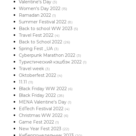
Valentine's Day
(3)
Women's Day 2022
(15)
Ramadan 2022
(1)
Summer Festival 2022
(8)
Back to school WW 2023
(5)
Travel Fest 2022
(4)
Back to School 2022
(26)
Spring Fest _UA
(3)
Cyberpunk Marathon 2022
(3)
Туристический кэшбэк 2022
(1)
Travel week
(3)
Oktoberfest 2022
(4)
11.11
(11)
Black Friday WW 2022
(6)
Black Friday 2022
(28)
MENA Valentine's Day
(1)
EdTech Festival 2022
(4)
Christmas WW 2022
(6)
Game Fest 2022
(1)
New Year Fest 2023
(22)
Киберпонедельник 2023
(20)