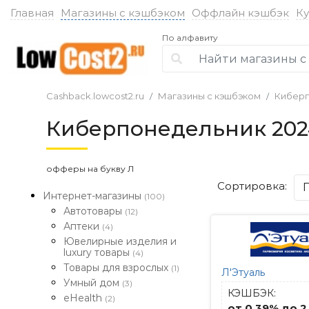
Главная
Магазины с кэшбэком
Оффлайн кэшбэк
К
По алфавиту
Cashback.lowcost2.ru
Магазины с кэшбэком
Киберп
Киберпонедельник 202
офферы на букву Л
Сортировка:
Интернет-магазины
(100)
Автотовары
(12)
Аптеки
(4)
Ювелирные изделия и
luxury товары
(4)
Товары для взрослых
(1)
Л'Этуаль
Умный дом
(3)
КЭШБЭК:
eHealth
(2)
от 0.39% до 2