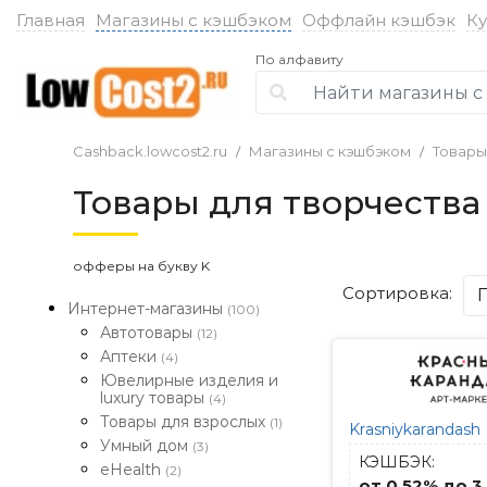
Главная
Магазины с кэшбэком
Оффлайн кэшбэк
К
По алфавиту
Cashback.lowcost2.ru
Магазины с кэшбэком
Товары
Товары для творчества
офферы на букву K
Сортировка:
Интернет-магазины
(100)
Автотовары
(12)
Аптеки
(4)
Ювелирные изделия и
luxury товары
(4)
Товары для взрослых
(1)
Krasniykarandash
Умный дом
(3)
КЭШБЭК:
eHealth
(2)
от 0.52% до 3