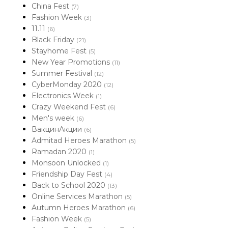
China Fest
(7)
Fashion Week
(3)
11.11
(6)
Black Friday
(21)
Stayhome Fest
(5)
New Year Promotions
(11)
Summer Festival
(12)
CyberMonday 2020
(12)
Electronics Week
(1)
Crazy Weekend Fest
(6)
Men's week
(6)
ВакцинАкции
(6)
Admitad Heroes Marathon
(5)
Ramadan 2020
(1)
Monsoon Unlocked
(1)
Friendship Day Fest
(4)
Back to School 2020
(13)
Online Services Marathon
(5)
Autumn Heroes Marathon
(6)
Fashion Week
(5)