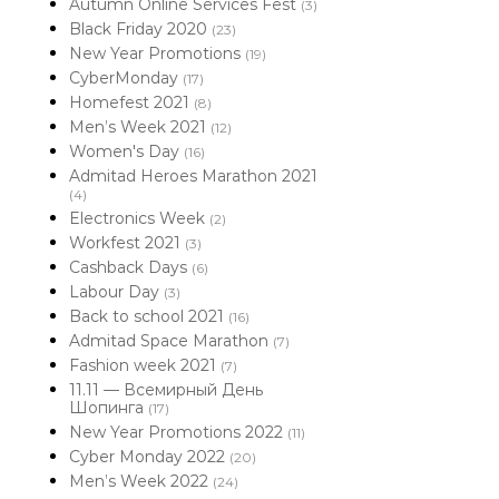
Autumn Online Services Fest
(3)
Black Friday 2020
(23)
New Year Promotions
(19)
CyberMonday
(17)
Homefest 2021
(8)
Men’s Week 2021
(12)
Women's Day
(16)
Admitad Heroes Marathon 2021
(4)
Electronics Week
(2)
Workfest 2021
(3)
Cashback Days
(6)
Labour Day
(3)
Back to school 2021
(16)
Admitad Space Marathon
(7)
Fashion week 2021
(7)
11.11 — Всемирный День
Шопинга
(17)
New Year Promotions 2022
(11)
Cyber Monday 2022
(20)
Men’s Week 2022
(24)