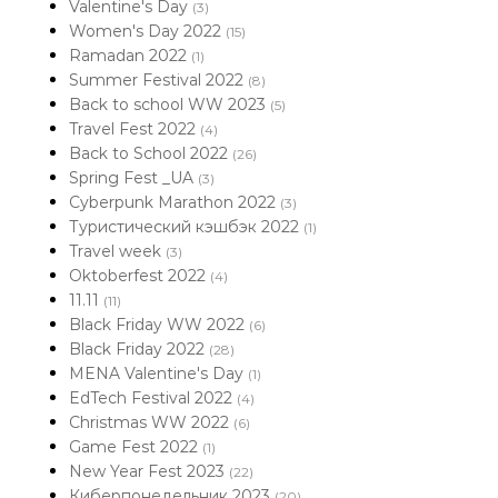
Valentine's Day
(3)
Women's Day 2022
(15)
Ramadan 2022
(1)
Summer Festival 2022
(8)
Back to school WW 2023
(5)
Travel Fest 2022
(4)
Back to School 2022
(26)
Spring Fest _UA
(3)
Cyberpunk Marathon 2022
(3)
Туристический кэшбэк 2022
(1)
Travel week
(3)
Oktoberfest 2022
(4)
11.11
(11)
Black Friday WW 2022
(6)
Black Friday 2022
(28)
MENA Valentine's Day
(1)
EdTech Festival 2022
(4)
Christmas WW 2022
(6)
Game Fest 2022
(1)
New Year Fest 2023
(22)
Киберпонедельник 2023
(20)