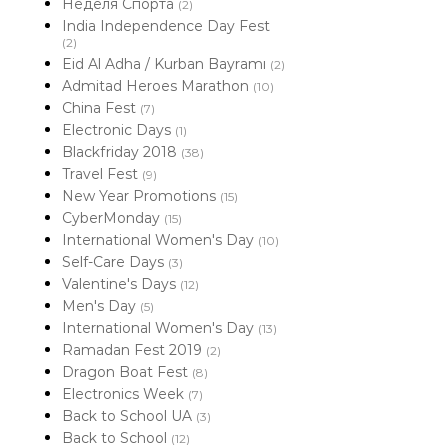
Неделя Спорта
(2)
India Independence Day Fest
(2)
Eid Al Adha / Kurban Bayramı
(2)
Admitad Heroes Marathon
(10)
China Fest
(7)
Electronic Days
(1)
Blackfriday 2018
(38)
Travel Fest
(9)
New Year Promotions
(15)
CyberMonday
(15)
International Women's Day
(10)
Self-Care Days
(3)
Valentine's Days
(12)
Men's Day
(5)
International Women's Day
(13)
Ramadan Fest 2019
(2)
Dragon Boat Fest
(8)
Electronics Week
(7)
Back to School UA
(3)
Back to School
(12)