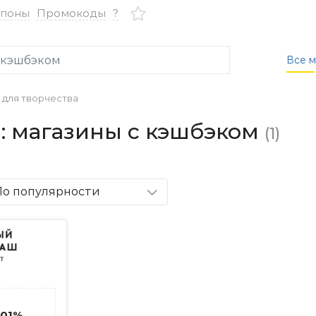
упоны
Промокоды
?
Все м
 для творчества
 : магазины с кэшбэком
(1)
По популярности
.01%