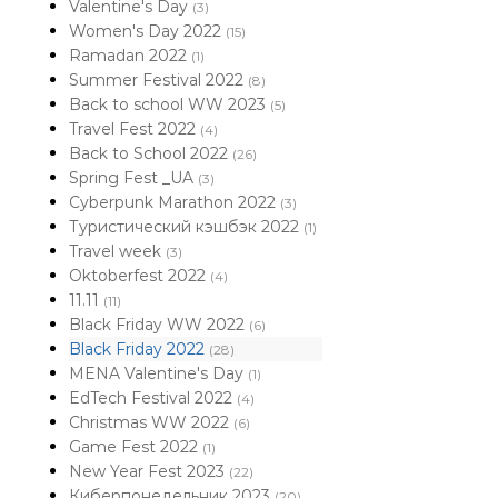
Valentine's Day
(3)
Women's Day 2022
(15)
Ramadan 2022
(1)
Summer Festival 2022
(8)
Back to school WW 2023
(5)
Travel Fest 2022
(4)
Back to School 2022
(26)
Spring Fest _UA
(3)
Cyberpunk Marathon 2022
(3)
Туристический кэшбэк 2022
(1)
Travel week
(3)
Oktoberfest 2022
(4)
11.11
(11)
Black Friday WW 2022
(6)
Black Friday 2022
(28)
MENA Valentine's Day
(1)
EdTech Festival 2022
(4)
Christmas WW 2022
(6)
Game Fest 2022
(1)
New Year Fest 2023
(22)
Киберпонедельник 2023
(20)