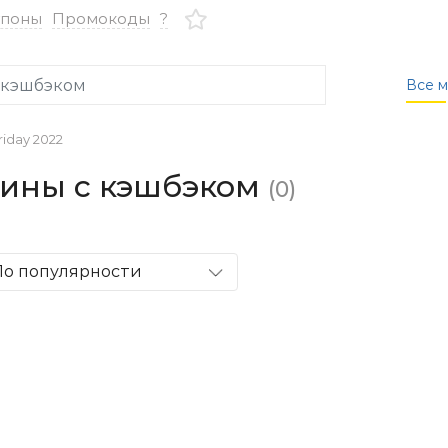
упоны
Промокоды
?
Все м
riday 2022
газины с кэшбэком
(0)
По популярности