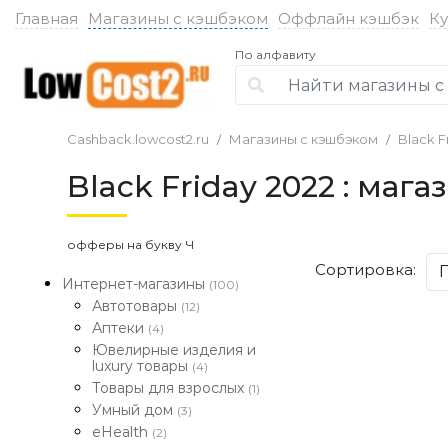
Главная
Магазины с кэшбэком
Оффлайн кэшбэк
К
По алфавиту
Cashback.lowcost2.ru
Магазины с кэшбэком
Black F
Black Friday 2022 : ма
офферы на букву Ч
Сортировка:
Интернет-магазины
(100)
Автотовары
(12)
Аптеки
(4)
Ювелирные изделия и
luxury товары
(4)
Товары для взрослых
(1)
Умный дом
(3)
eHealth
(2)