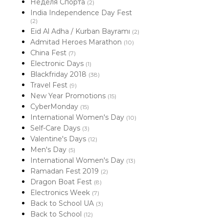
Неделя Спорта
(2)
India Independence Day Fest
(2)
Eid Al Adha / Kurban Bayramı
(2)
Admitad Heroes Marathon
(10)
China Fest
(7)
Electronic Days
(1)
Blackfriday 2018
(38)
Travel Fest
(9)
New Year Promotions
(15)
CyberMonday
(15)
International Women's Day
(10)
Self-Care Days
(3)
Valentine's Days
(12)
Men's Day
(5)
International Women's Day
(13)
Ramadan Fest 2019
(2)
Dragon Boat Fest
(8)
Electronics Week
(7)
Back to School UA
(3)
Back to School
(12)