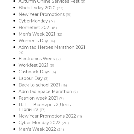
Autumn Online Services Fest
(3)
Black Friday 2020
(23)
New Year Promotions
(19)
CyberMonday
(17)
Homefest 2021
(8)
Men’s Week 2021
(12)
Women's Day
(16)
Admitad Heroes Marathon 2021
(4)
Electronics Week
(2)
Workfest 2021
(3)
Cashback Days
(6)
Labour Day
(3)
Back to school 2021
(16)
Admitad Space Marathon
(7)
Fashion week 2021
(7)
11.11 — Всемирный День
Шопинга
(17)
New Year Promotions 2022
(11)
Cyber Monday 2022
(20)
Men’s Week 2022
(24)