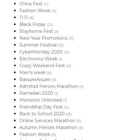
China Fest
(7)
Fashion Week
(3)
11.11
(6)
Black Friday
(21)
Stayhome Fest
(5)
New Year Promotions
(11)
Summer Festival
(12)
CyberMonday 2020
(12)
Electronics Week
(1)
Crazy Weekend Fest
(6)
Men's week
(6)
ВакцинАкции
(6)
Admitad Heroes Marathon
(5)
Ramadan 2020
(1)
Monsoon Unlocked
(1)
Friendship Day Fest
(4)
Back to School 2020
(13)
Online Services Marathon
(5)
Autumn Heroes Marathon
(6)
Fashion Week
(5)