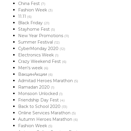
China Fest
(7)
Fashion Week
(3)
11.11
(6)
Black Friday
(21)
Stayhome Fest
(5)
New Year Promotions
(11)
Summer Festival
(12)
CyberMonday 2020
(12)
Electronics Week
(1)
Crazy Weekend Fest
(6)
Men's week
(6)
ВакцинАкции
(6)
Admitad Heroes Marathon
(5)
Ramadan 2020
(1)
Monsoon Unlocked
(1)
Friendship Day Fest
(4)
Back to School 2020
(13)
Online Services Marathon
(5)
Autumn Heroes Marathon
(6)
Fashion Week
(5)