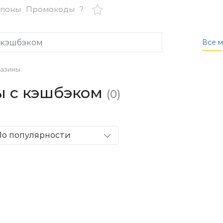
упоны
Промокоды
?
Все м
азины
ы с кэшбэком
(0)
По популярности