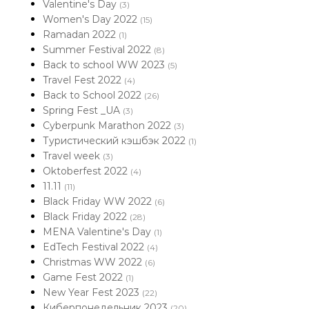
Valentine's Day
(3)
Women's Day 2022
(15)
Ramadan 2022
(1)
Summer Festival 2022
(8)
Back to school WW 2023
(5)
Travel Fest 2022
(4)
Back to School 2022
(26)
Spring Fest _UA
(3)
Cyberpunk Marathon 2022
(3)
Туристический кэшбэк 2022
(1)
Travel week
(3)
Oktoberfest 2022
(4)
11.11
(11)
Black Friday WW 2022
(6)
Black Friday 2022
(28)
MENA Valentine's Day
(1)
EdTech Festival 2022
(4)
Christmas WW 2022
(6)
Game Fest 2022
(1)
New Year Fest 2023
(22)
Киберпонедельник 2023
(20)