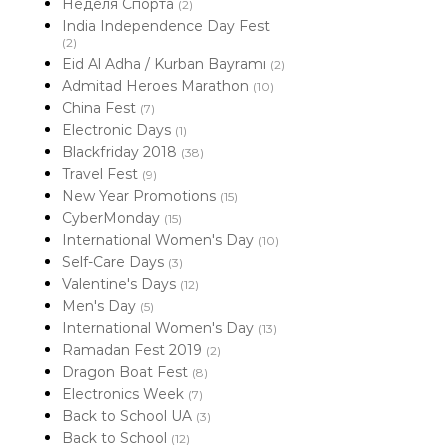
Неделя Спорта
(2)
India Independence Day Fest
(2)
Eid Al Adha / Kurban Bayramı
(2)
Admitad Heroes Marathon
(10)
China Fest
(7)
Electronic Days
(1)
Blackfriday 2018
(38)
Travel Fest
(9)
New Year Promotions
(15)
CyberMonday
(15)
International Women's Day
(10)
Self-Care Days
(3)
Valentine's Days
(12)
Men's Day
(5)
International Women's Day
(13)
Ramadan Fest 2019
(2)
Dragon Boat Fest
(8)
Electronics Week
(7)
Back to School UA
(3)
Back to School
(12)