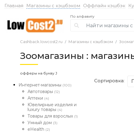
Главная
Магазины с кэшбэком
Оффлайн кэшбэк
К
По алфавиту
Cashback.lowcost2.ru
Магазины с кэшбэком
Зоомаг
Зоомагазины : магазин
офферы на букву J
Сортировка:
Интернет-магазины
(100)
Автотовары
(12)
Аптеки
(4)
Ювелирные изделия и
luxury товары
(4)
Товары для взрослых
(1)
Умный дом
(3)
eHealth
(2)