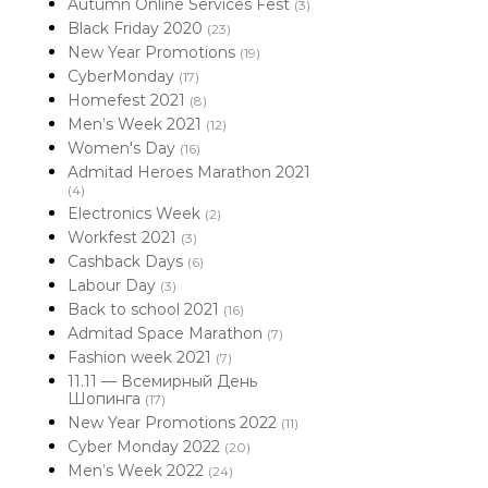
Autumn Online Services Fest
(3)
Black Friday 2020
(23)
New Year Promotions
(19)
CyberMonday
(17)
Homefest 2021
(8)
Men’s Week 2021
(12)
Women's Day
(16)
Admitad Heroes Marathon 2021
(4)
Electronics Week
(2)
Workfest 2021
(3)
Cashback Days
(6)
Labour Day
(3)
Back to school 2021
(16)
Admitad Space Marathon
(7)
Fashion week 2021
(7)
11.11 — Всемирный День
Шопинга
(17)
New Year Promotions 2022
(11)
Cyber Monday 2022
(20)
Men’s Week 2022
(24)