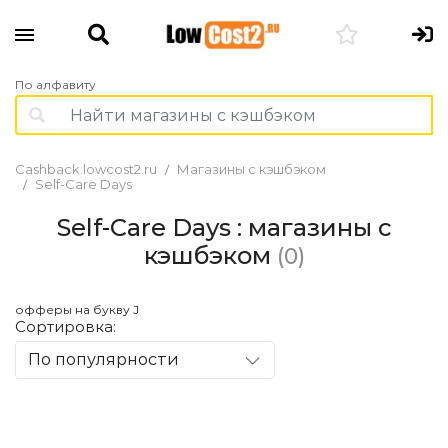
По алфавиту
Cashback.lowcost2.ru
Магазины с кэшбэком
Self-Care Days
Self-Care Days : магазины с
кэшбэком
(0)
офферы на букву J
Сортировка:
По популярности